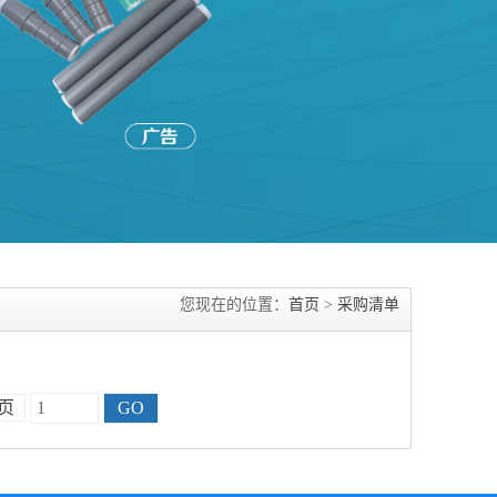
您现在的位置：
首页
>
采购清单
页