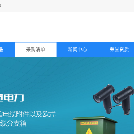
6
品
采购清单
新闻中心
荣誉资质