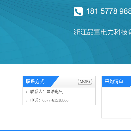
联系方式
采购清单
联系人：昌浩电气
电话：0577-61518866